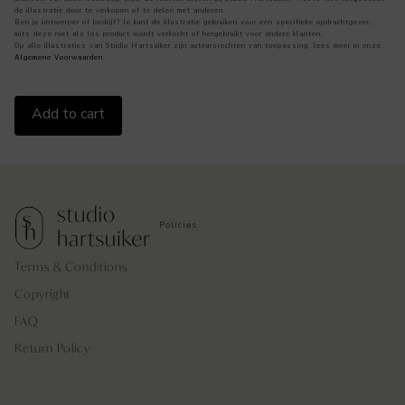
de illustratie door te verkopen of te delen met anderen.
Ben je ontwerper of bedrijf? Je kunt de illustratie gebruiken voor een specifieke opdrachtgever,
mits deze niet als los product wordt verkocht of hergebruikt voor andere klanten.
Op alle illustraties van Studio Hartsuiker zijn auteursrechten van toepassing, lees meer in onze
Algemene Voorwaarden
.
Illustratie
Add to cart
Fattoria
Di
Cinciano,
Italië
quantity
Policies
Terms & Conditions
Copyright
FAQ
Return Policy