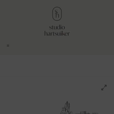
Bespoke
Wedding
Stationery