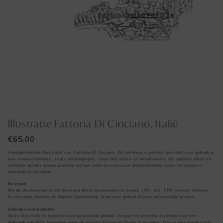
Illustratie Fattoria Di Cinciano, Italië
€
65,00
Handgetekende illustratie van Fattoria Di Cinciano. Dit ontwerp is perfect geschikt voor gebruik in
luxe trouwstationery, zoals uitnodigingen, save-the-dates en menukaarten. De subtiele lijnen en
verfijnde details komen prachtig tot hun recht in exclusieve druktechnieken zoals letterpress,
foliedruk en blinddruk.
Bestand
Na de checkout kun je het bestand direct downloaden in zowel .JPG- als .EPS (vector) formaat.
Je ontvangt hiermee de digitale lijntekening, klaar voor gebruik in jouw persoonlijke project.
Gebruiksvoorwaarden
Deze illustratie is bedoeld voor persoonlijk gebruik. Je mag het ontwerp inzetten voor het
drukwerk van jullie trouwdag, maar de rechten blijven bij Studio Hartsuiker. Het is niet toegestaan