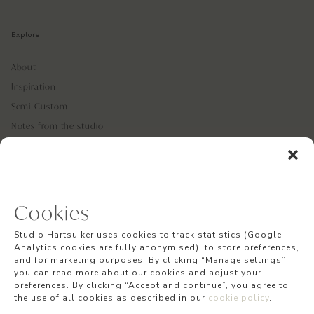
Explore
About
Inspiration
Semi-Custom
Notes from the studio
Etsy Wedding Stationery Essentials
Contact
Cookies
Contact the studio
Studio Hartsuiker uses cookies to track statistics (Google
The custom process
Analytics cookies are fully anonymised), to store preferences,
and for marketing purposes. By clicking “Manage settings”
you can read more about our cookies and adjust your
preferences. By clicking “Accept and continue”, you agree to
the use of all cookies as described in our
cookie policy
.